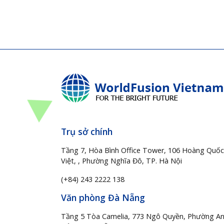
Trụ sở chính
Tầng 7, Hòa Bình Office Tower, 106 Hoàng Quốc
Việt, , Phường Nghĩa Đô, TP. Hà Nội
(+84) 243 2222 138
Văn phòng Đà Nẵng
Tầng 5 Tòa Camelia, 773 Ngô Quyền, Phường A