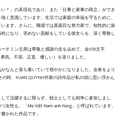
しい＊」の具現化であり、また「仕事と家事の両立」ができ
を強く意識しています。生活では家庭の幸福を守るために、
ています。さらに、職場では真面目な努力家で、知性的に振
犠牲になり、否めない貢献をしている彼女らを、深く尊敬し
ホーチミン主席は尊敬と感謝の念を込めて、金の8文字
 đảm đang」（勇気、不屈、正直、優しい）を送りました。
気がなんと落ち着いていて穏やかになりました。会食をより
の時、XUAN QUYNH作家の詩作品が私の頭に思い浮かん
として活躍するに限らず、戦士としても戦争に参加しまし
、「Mẹ Việt Nam anh hùng」と呼ばれています。
て書かれた作品です」