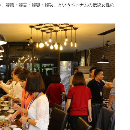
い、婦徳・婦言・婦容・婦功」というベトナムの伝統女性の