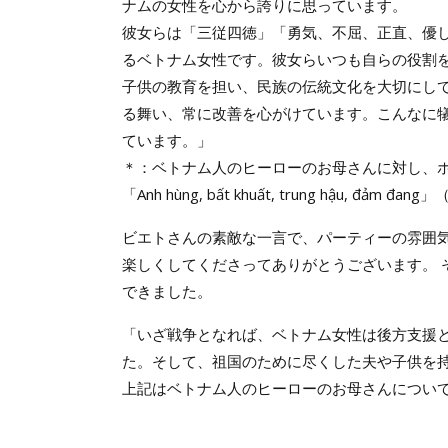
ナムの女性を心から誇りに思っています。
彼女らは「三従四徳」「勇気、不屈、正直、優
るベトナム女性です。彼女らいつも自らの役割
子供の教育を担い、民族の伝統文化を大切にし
る舞い、常に改善を心がけています。こんなに
ています。」
＊：ベトナム人のヒーローのお母さんに対し、
「Anh hùng, bất khuất, trung hậu,
ビエトさんの素敵な一言で、パーティーの雰囲
楽しくしてくださってありがとうございます。 そ
できました。
「いざ戦争となれば、ベトナム女性は後方支援
た。そして、祖国のために尽くした夫や子供を持つ女性も
上記はベトナム人のヒーローのお母さんについ